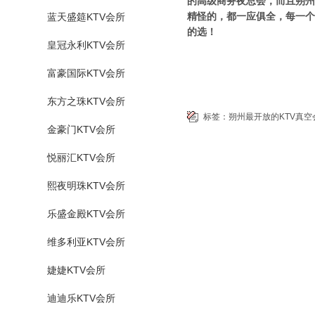
的高级商务夜总会，而且朔州
精怪的，都一应俱全，每一个
蓝天盛筵KTV会所
的选！
皇冠永利KTV会所
富豪国际KTV会所
东方之珠KTV会所
标签：
朔州最开放的KTV真空
金豪门KTV会所
悦丽汇KTV会所
熙夜明珠KTV会所
乐盛金殿KTV会所
维多利亚KTV会所
婕婕KTV会所
迪迪乐KTV会所