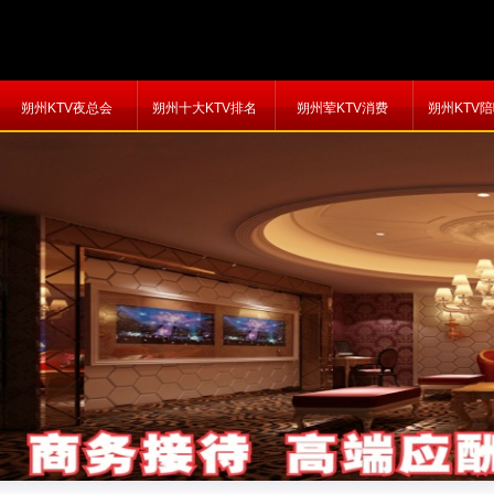
朔州KTV夜总会
朔州十大KTV排名
朔州荤KTV消费
朔州KTV