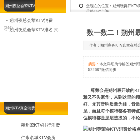
朔州夜总会荤KTV
您现在的位置：
朔州玩得开KT
价格口碑点评
朔州夜总会荤KTV消费
(346)
朔州夜总会荤KTV排名
(9)
数一数二！朔州最
作者：朔州商务KTV真空夜总会咨询1
摘要：
本文详细为你解答朔州尊
522687微信同步
尊荣会是朔州最开放的KT
雅又不失豪华，来到这里的顾
好。尤其音响质量为佳，音质
朔州KTV真空消费
见，而且每个模特都各有特点
位模特都是层层选拔的，不论
朔州荤KTV排行消费
仁永名城KTV会所