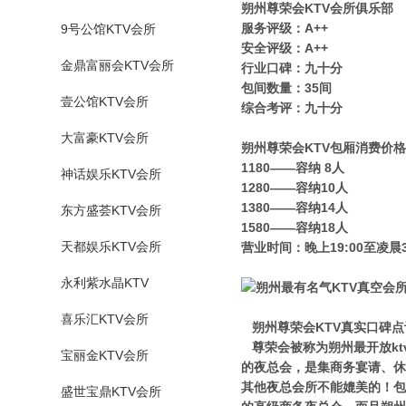
朔州尊荣会KTV会所俱乐部
服务评级：A++
9号公馆KTV会所
安全评级：A++
金鼎富丽会KTV会所
行业口碑：九十分
包间数量：35间
壹公馆KTV会所
综合考评：九十分
大富豪KTV会所
朔州尊荣会KTV包厢消费价格
1180——容纳 8人
神话娱乐KTV会所
1280——容纳10人
1380——容纳14人
东方盛荟KTV会所
1580——容纳18人
天都娱乐KTV会所
营业时间：晚上19:00至凌晨3
永利紫水晶KTV
喜乐汇KTV会所
朔州尊荣会KTV真实口碑点
尊荣会被称为朔州最开放kt
宝丽金KTV会所
的夜总会，是集商务宴请、休
其他夜总会所不能媲美的！包
盛世宝鼎KTV会所